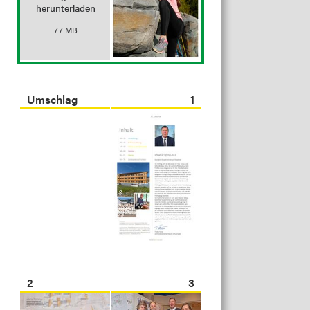
herunterladen
77 MB
Umschlag
1
2
3