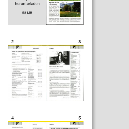
herunterladen
58 MB
2
3
4
5