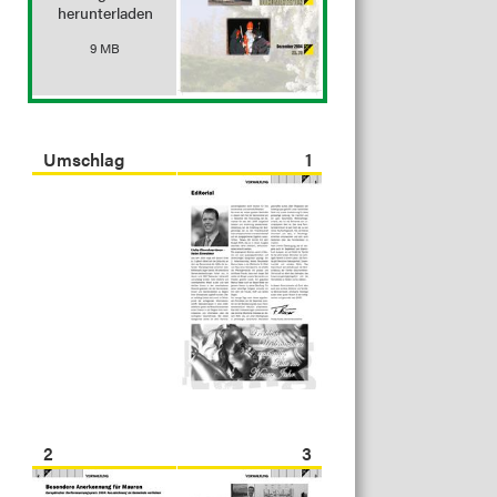
herunterladen
9 MB
Umschlag
1
2
3