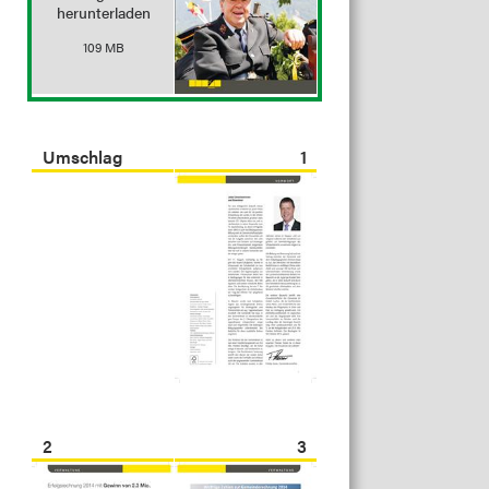
herunterladen
109 MB
Umschlag
1
2
3