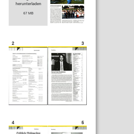
herunterladen
67 MB
2
3
4
5